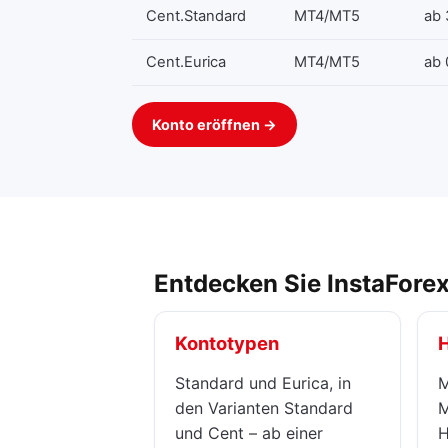
Cent.Standard
MT4/MT5
ab 
Cent.Eurica
MT4/MT5
ab 
Konto eröffnen →
Entdecken Sie InstaFore
Kontotypen
Standard und Eurica, in
M
den Varianten Standard
M
und Cent – ab einer
H