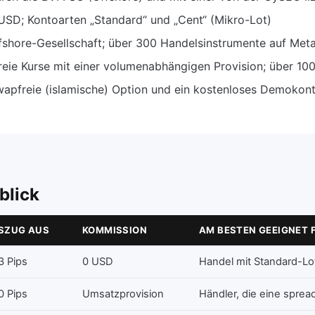
USD; Kontoarten „Standard“ und „Cent“ (Mikro-Lot)
ffshore-Gesellschaft; über 300 Handelsinstrumente auf Met
freie Kurse mit einer volumenabhängigen Provision; über 1
pfreie (islamische) Option und ein kostenloses Demokon
blick
SZUG AUS
KOMMISSION
AM BESTEN GEEIGNET 
3 Pips
0 USD
Handel mit Standard-Lo
0 Pips
Umsatzprovision
Händler, die eine sprea