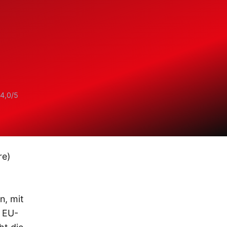
 4,0/5
re)
n, mit
r EU-