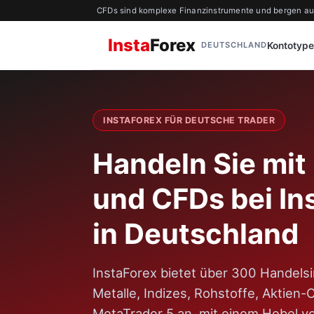
CFDs sind komplexe Finanzinstrumente und bergen aufgr
Insta
Forex
Kontotyp
DEUTSCHLAND
INSTAFOREX FÜR DEUTSCHE TRADER
Handeln Sie mit
und CFDs bei In
in Deutschland
InstaForex bietet über 300 Handels
Metalle, Indizes, Rohstoffe, Aktie
MetaTrader 5 an, mit einem Hebel vo