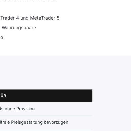
aTrader 4 und MetaTrader 5
00 Währungspaare
to
FÜR
ts ohne Provision
dfreie Preisgestaltung bevorzugen