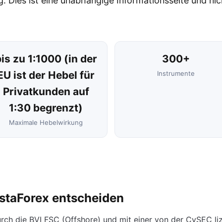
 Dies ist eine unabhängige Informationsseite und nic
is zu 1:1000 (in der
300+
EU ist der Hebel für
Instrumente
Privatkunden auf
1:30 begrenzt)
Maximale Hebelwirkung
nstaForex entscheiden
urch die BVI FSC (Offshore) und mit einer von der CySEC li