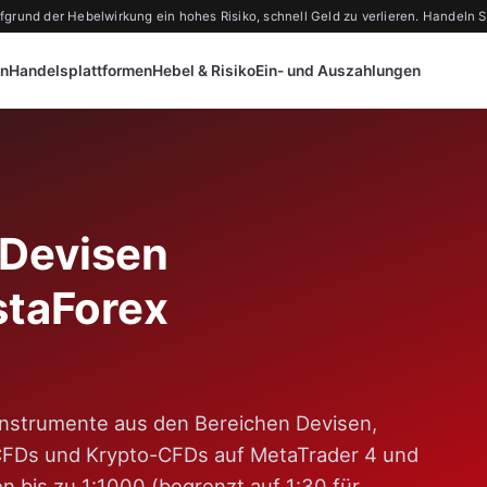
und der Hebelwirkung ein hohes Risiko, schnell Geld zu verlieren. Handeln Sie
en
Handelsplattformen
Hebel & Risiko
Ein- und Auszahlungen
 Devisen
staForex
instrumente aus den Bereichen Devisen,
n-CFDs und Krypto-CFDs auf MetaTrader 4 und
n bis zu 1:1000 (begrenzt auf 1:30 für